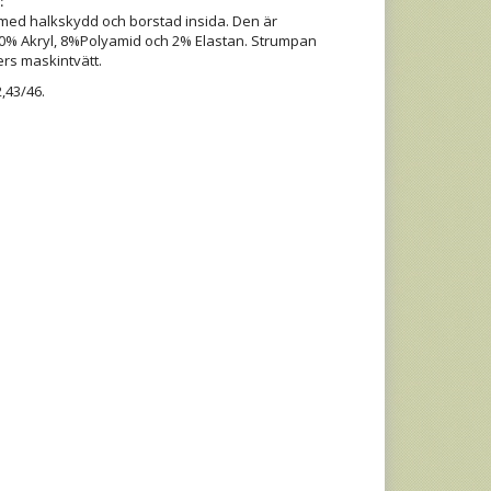
:
 med halkskydd och borstad insida. Den är
, 10% Akryl, 8%Polyamid och 2% Elastan. Strumpan
ers maskintvätt.
,43/46.