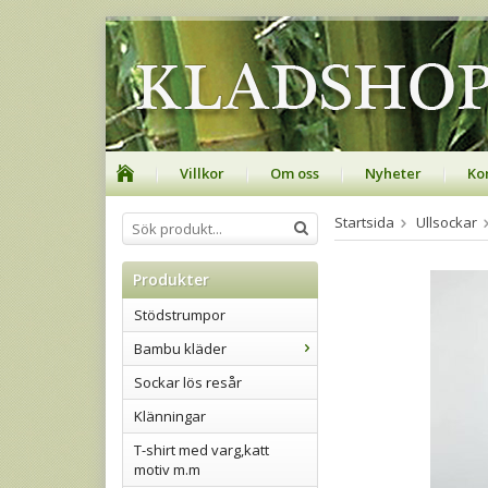
Villkor
Om oss
Nyheter
Ko
Startsida
Ullsockar
Produkter
Stödstrumpor
Bambu kläder
Sockar lös resår
Klänningar
T-shirt med varg,katt
motiv m.m