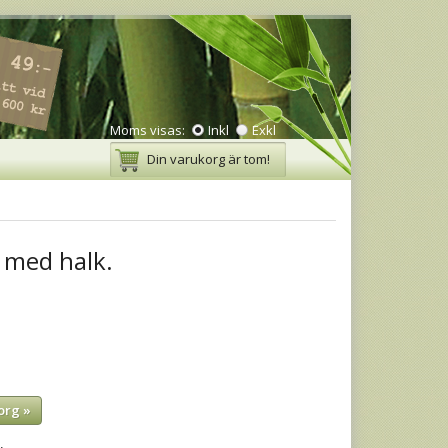
Moms visas:
Inkl
Exkl
Din varukorg är tom!
 med halk.
org »