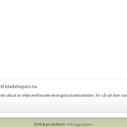
ll kladshopen.nu
brett utbud av miljöcertifierade ekologiska bambukläder, för så väl dam so
Drift & produktion:
Wikinggruppen