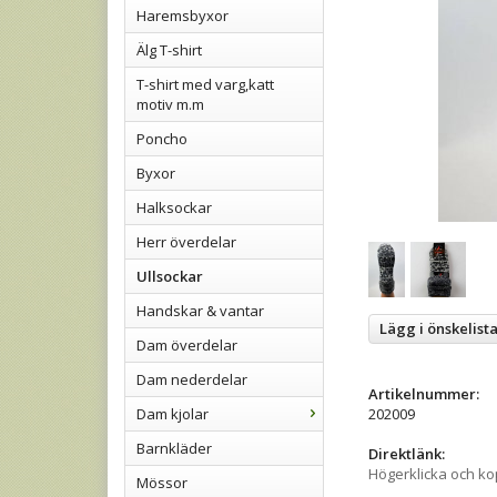
Haremsbyxor
Älg T-shirt
T-shirt med varg,katt
motiv m.m
Poncho
Byxor
Halksockar
Herr överdelar
Ullsockar
Handskar & vantar
Lägg i önskelist
Dam överdelar
Dam nederdelar
Artikelnummer:
Dam kjolar
202009
Barnkläder
Direktlänk:
Högerklicka och k
Mössor