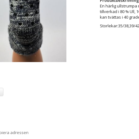
Produktbeskrivning
En härlig ullstrumpa
tillverkad i 80 % Ull
kan tvättas i 40 grad
Storlekar:35/38,39/42
a
opiera adressen