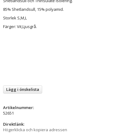
Shetlandsull och Thinsulate isolering.
85% Shetlandsull, 15% polyamid.
Storlek S,M,L
Färger: Vit,Ljusgrå.
Lägg i önskelista
Artikelnummer:
52651
Direktlänk:
Högerklicka och kopiera adressen