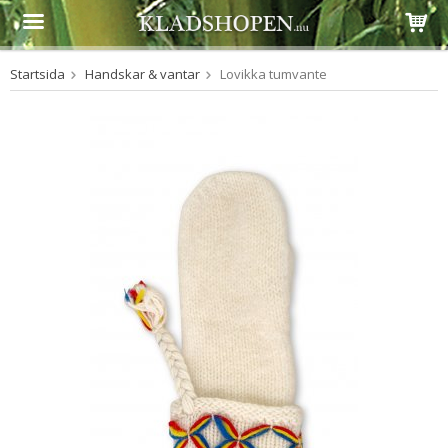
Startsida
Handskar & vantar
Lovikka tumvante
Produkten har blivit tillagd i varukorgen