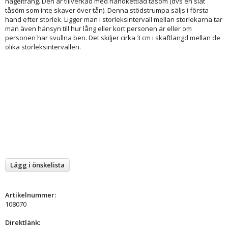
nageltrång. Den är tillverkad med handkettlad tåsöm (dvs en slät
tåsöm som inte skaver över tån). Denna stödstrumpa säljs i första
hand efter storlek. Ligger man i storleksintervall mellan storlekarna tar
man även hänsyn till hur lång eller kort personen är eller om
personen har svullna ben. Det skiljer cirka 3 cm i skaftlängd mellan de
olika storleksintervallen.
Lägg i önskelista
Artikelnummer:
108070
Direktlänk: