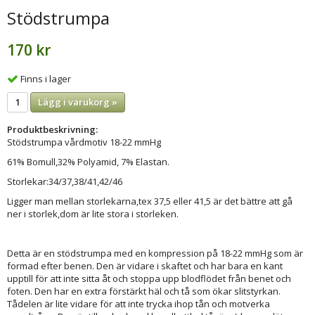
Stödstrumpa
170 kr
Finns i lager
Lägg i varukorg »
Produktbeskrivning:
Stödstrumpa vårdmotiv 18-22 mmHg
61% Bomull,32% Polyamid, 7% Elastan.
Storlekar:34/37,38/41,42/46
Ligger man mellan storlekarna,tex 37,5 eller 41,5 är det bättre att gå
ner i storlek,dom är lite stora i storleken.
Detta är en stödstrumpa med en kompression på 18-22 mmHg som är
formad efter benen. Den är vidare i skaftet och har bara en kant
upptill för att inte sitta åt och stoppa upp blodflödet från benet och
foten. Den har en extra förstärkt häl och tå som ökar slitstyrkan.
Tådelen är lite vidare för att inte trycka ihop tån och motverka