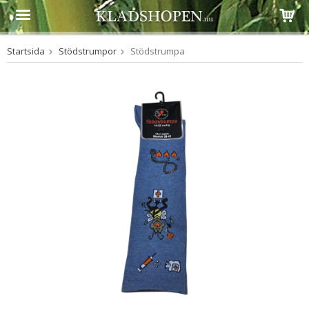
Startsida
Stödstrumpor
Stödstrumpa
Produkten har blivit tillagd i varukorgen