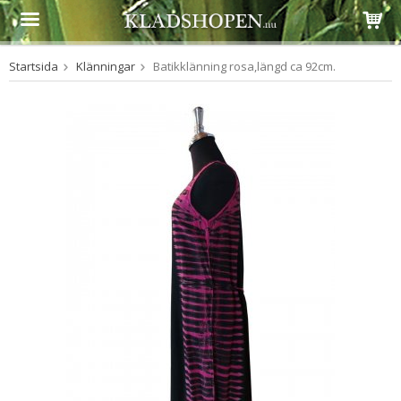
Startsida
Klänningar
Batikklänning rosa,längd ca 92cm.
Produkten har blivit tillagd i varukorgen