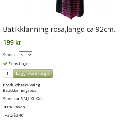
Batikklänning rosa,längd ca 92cm.
199 kr
Storlek
Finns i lager
Lägg i varukorg »
Produktbeskrivning:
Batikklänning,rosa.
Storlekar S,M,L,XL,XXL.
100% Rayon.
Tvättråd 40º