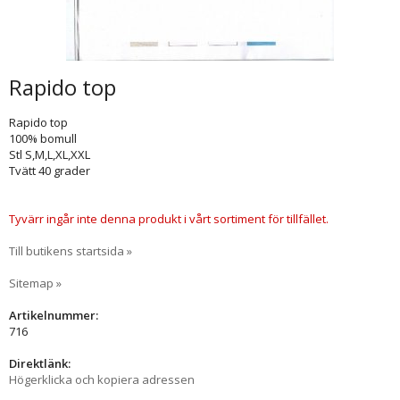
Rapido top
Rapido top
100% bomull
Stl S,M,L,XL,XXL
Tvätt 40 grader
Tyvärr ingår inte denna produkt i vårt sortiment för tillfället.
Till butikens startsida »
Sitemap »
Artikelnummer:
716
Direktlänk:
Högerklicka och kopiera adressen