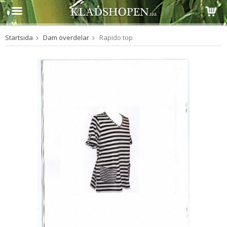
Startsida
Dam överdelar
Rapido top
Produkten har blivit tillagd i varukorgen