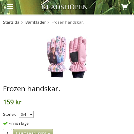
Startsida
Barnkläder
Frozen handskar.
Produkten har blivit tillagd i varukorgen
Frozen handskar.
159 kr
Storlek
Finns i lager
Lägg i varukorg »