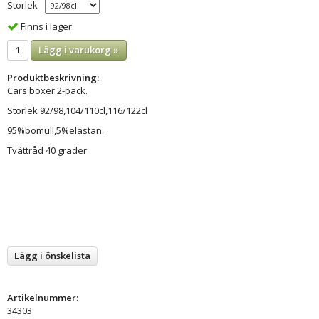
Storlek
Finns i lager
Lägg i varukorg »
Produktbeskrivning:
Cars boxer 2-pack.
Storlek 92/98,104/110cl,116/122cl
95%bomull,5%elastan.
Tvättråd 40 grader
Lägg i önskelista
Artikelnummer:
34303