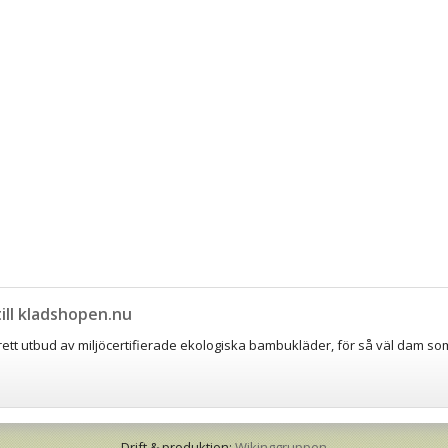
ll kladshopen.nu
brett utbud av miljöcertifierade ekologiska bambukläder, för så väl dam so
Drift & produktion:
Wikinggruppen