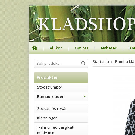
Villkor
Om oss
Nyheter
Ko
Startsida
Bambu klä
Produkter
Stödstrumpor
Bambu kläder
Sockar lös resår
Klänningar
T-shirt med varg,katt
motiv m.m