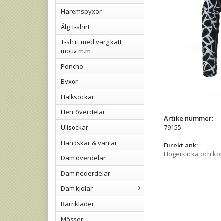
Haremsbyxor
Älg T-shirt
T-shirt med varg,katt
motiv m.m
Poncho
Byxor
Halksockar
Herr överdelar
Artikelnummer:
Ullsockar
79155
Handskar & vantar
Direktlänk:
Högerklicka och k
Dam överdelar
Dam nederdelar
Dam kjolar
Barnkläder
Mössor