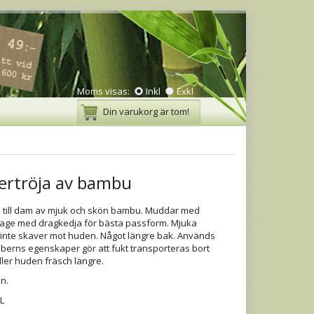
Moms visas:
Inkl
Exkl
Din varukorg är tom!
rtröja av bambu
 till dam av mjuk och skön bambu. Muddar med
age med dragkedja för bästa passform. Mjuka
inte skaver mot huden. Något längre bak. Används
berns egenskaper gör att fukt transporteras bort
ler huden fräsch längre.
n.
L