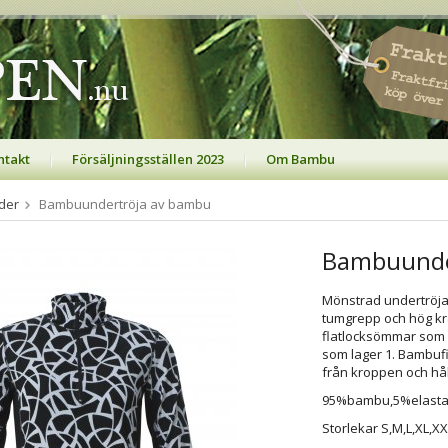
ntakt
Försäljningsställen 2023
Om Bambu
der
Bambuundertröja av bambu
Bambuunde
Mönstrad undertröja
tumgrepp och hög kr
flatlocksömmar som 
som lager 1. Bambufi
från kroppen och hål
95%bambu,5%elasta
Storlekar S,M,L,XL,XX